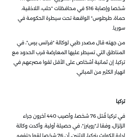
شخصا وإصابة 516 في محافظات "حلب، اللاذقية،
حماة، طرطوس" الواقعة تحت سيطرة الحكومة في
سوريا.
من جهته قال مصدر طبي لوكالة "فرانس برس"، في
المناطق التي تسيطر عليها المعارضة قرب الحدود مع
تركيا، إن ثمانية أشخاص على الأقل لقوا مصرعهم في
انهيار الكثير من المباني.
تركيا
في تركيا قُتل 76 شخصا، وأصيب 440 آخرون جراء
الزلزال، وفقا لـ"رويترز"، في حصيلة أولية.
وأكدت وكالة
إدارة الكوارث بتركيا، الاثنين، أن 76 شخصا لقوا حتفهم