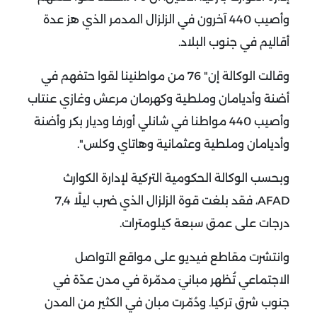
وأصيب 440 آخرون في الزلزال المدمر الذي هز عدة
أقاليم في جنوب البلاد.
وقالت الوكالة إن" 76 من مواطنينا لقوا حتفهم في
أضنة وأديامان وملطية وكهرمان مرعش وغازي عنتاب
وأصيب 440 مواطنا في شانلي أورفا وديار بكر وأضنة
وأديامان وملطية وعثمانية وهاتاي وكلس".
وبحسب الوكالة الحكومية التركية لإدارة الكوارث
AFAD، فقد بلغت قوة الزلزال الذي ضرب ليلًا 7,4
درجات على عمق سبعة كيلومترات.
وانتشرت مقاطع فيديو على مواقع التواصل
الاجتماعي تُظهر مبانيَ مدمّرة في مدن عدّة في
جنوب شرق تركيا.
ودُمّرت مبان في الكثير من المدن