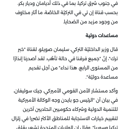
في جنوب شرق تركيا، بما في ذلك أديامان وديار بكر،
بحسب قناة إن تي في التركيّة الخاصّة، ما أثار مخاوف
من وجود مزيد من الضحايا.
مساعدات دولية
قال وزير الداخليّة التركي، سليمان صويلو، لقناة "خبر
ترك"، إنّ "جميع فرقنا في حالة تأهّب. لقد أصدرنا إنذارًا
من المستوى الرابع، هذا نداء" من أجل تقديم
مساعدة دوليّة".
وأكد مستشار الأمن القومي الأميركي، جيك سوليفان،
في بيان أن "الرئيس جو بايدن وجه الوكالة الأميركية
للتنمية الدولية وشركاء حكوميين اتحاديين آخرين
لتقييم خيارات الاستجابة للمناطق الأكثر تضررا في زلزال
تركيا وسوريا".
وقال إن الولايات المتحدة تشعر بقلق