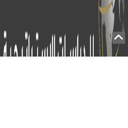
برج الياقوت - أبوظبي