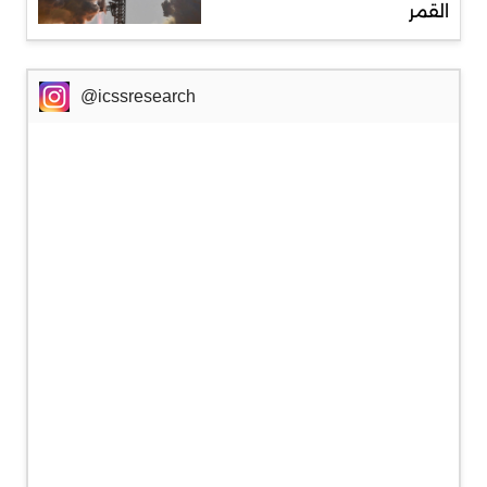
القمر
@icssresearch