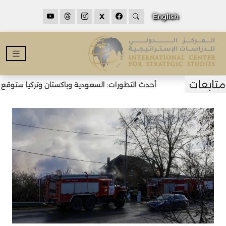
X
English
أحدث التطورات: السعودية وباكستان وتركيا ستوقع اتف