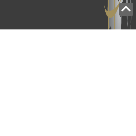
برج الياقوت - أبوظبي