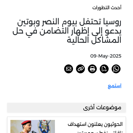
أحدث التطورات
روسيا تحتفل بيوم النصر وبوتين
يدعو إلى إظهار التضامن في حل
المشاكل الحالية
09-May-2025
استمع
موضوعات أخرى
الحوثيون يعلنون استهداف