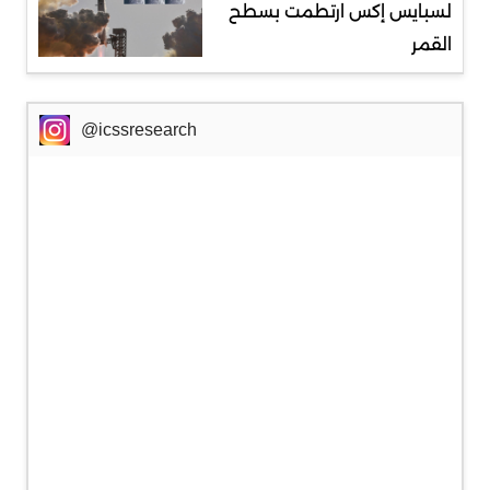
لسبايس إكس ارتطمت بسطح
القمر
@icssresearch