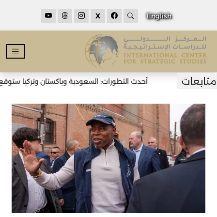
X
English
أحدث التطورات: السعودية وباكستان وتركيا ستوقع ات