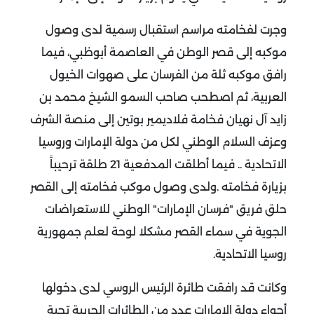
وجرت لفخامته مراسم استقبال رسمية لدى وصول
موكبه إلى قصر الوطن في العاصمة أبوظبي، فيما
رافق موكبه ثلة من الفرسان على صهوات الخيول
العربية، ثم اصطحب صاحب السمو الشيخ محمد بن
زايد آل نهيان فخامة فلاديمير بوتين إلى منصة الشرف
وعزف السلام الوطني لكل من دولة الإمارات وروسيا
الاتحادية .. فيما أطلقت المدفعية 21 طلقة ترحيباً
بزيارة فخامته .ولدى وصول موكب فخامته إلى القصر
حلق فريق "فرسان الإمارات" الوطني للاستعراضات
الجوية في سماء القصر مشكلا لوحة لعلم جمهورية
روسيا الاتحادية.
وكانت قد رافقت طائرة الرئيس الروسي لدى دخولها
أجواء دولة الإمارات عدد من الطائرات الحربية تحية