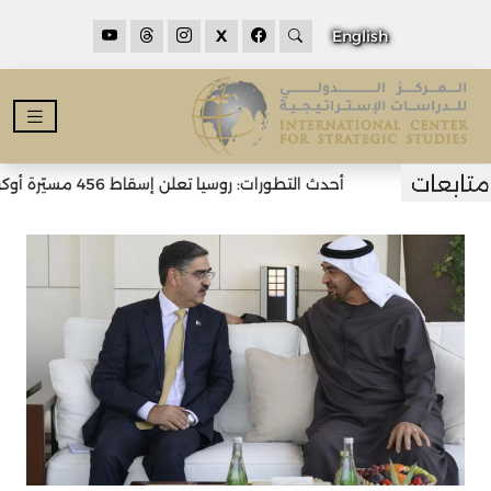
X
English
أحدث التطورات: روسيا تعلن إسقاط 456 مسيّرة أوكرانية خلال الليل وسقوط قتلى