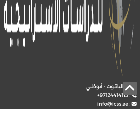
برج الياقوت - أبوظبي
+97124414113
:
info@icss.ae
:
ص.ب
54510 - أبوظبي