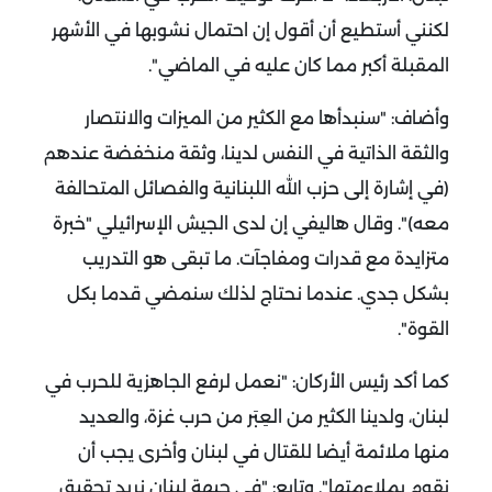
لكنني أستطيع أن أقول إن احتمال نشوبها في الأشهر
المقبلة أكبر مما كان عليه في الماضي".
وأضاف: "سنبدأها مع الكثير من الميزات والانتصار
والثقة الذاتية في النفس لدينا، وثقة منخفضة عندهم
(في إشارة إلى حزب الله اللبنانية والفصائل المتحالفة
معه)".
وقال هاليفي إن لدى الجيش الإسرائيلي "خبرة
متزايدة مع قدرات ومفاجآت. ما تبقى هو التدريب
بشكل جدي. عندما نحتاج لذلك سنمضي قدما بكل
القوة".
كما أكد رئيس الأركان: "نعمل لرفع الجاهزية للحرب في
لبنان، ولدينا الكثير من العِبَر من حرب غزة، والعديد
منها ملائمة أيضا للقتال في لبنان وأخرى يجب أن
نقوم بملاءمتها".
وتابع: "في جبهة لبنان نريد تحقيق