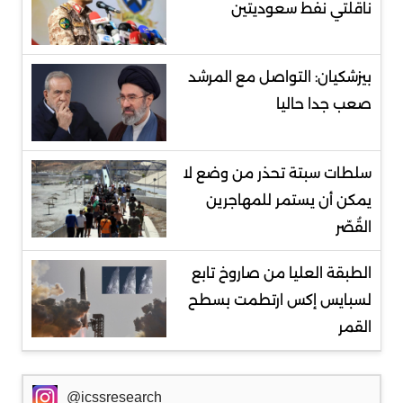
ناقلتي نفط سعوديتين
بيزشكيان: التواصل مع المرشد
صعب جدا حاليا
سلطات سبتة تحذر من وضع لا
يمكن أن يستمر للمهاجرين
القُصّر
الطبقة العليا من صاروخ تابع
لسبايس إكس ارتطمت بسطح
القمر
@icssresearch