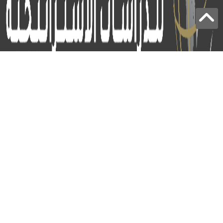
برج الياقوت - أبوظبي
+97124414113
:
info@icss.ae
:
ص.ب
54510 - أبوظبي
اشتراك