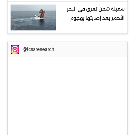
سفينة شحن تغرق في البحر
الأحمر بعد إصابتها بهجوم
@icssresearch