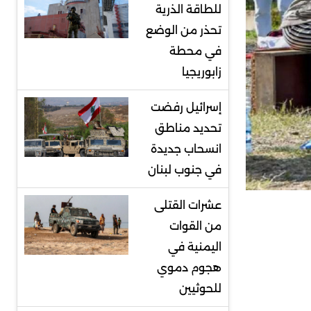
للطاقة الذرية
تحذر من الوضع
في محطة
زابوريجيا
إسرائيل رفضت
تحديد مناطق
انسحاب جديدة
في جنوب لبنان
عشرات القتلى
من القوات
اليمنية في
هجوم دموي
للحوثيين