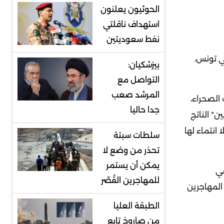
الحوثيون يعلنون
استهداف ناقلتي
نفط سعوديتين
ي تونس،
بيزشكيان:
التواصل مع
المرشد صعب
نوب الصحراء،
جدا حاليا
ن" الناتج
انتماء لها
سلطات سبتة
تحذر من وضع لا
يمكن أن يستمر
في
للمهاجرين القُصّر
المهاجرين
الطبقة العليا
من صاروخ تابع