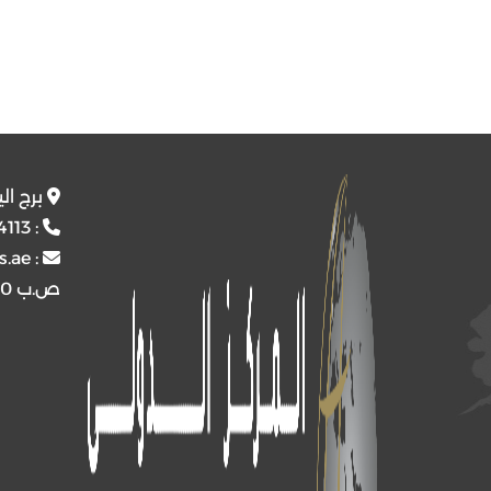
برج ال
4113
:
s.ae
:
ص.ب
4510