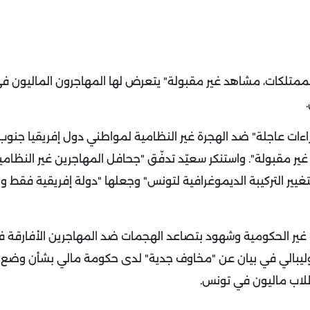
لممتلكات، مشاهد غير مقبولة" يتعرض لها المهاجرون الماليون ف
ته في 21 فبراير إلى اتخاذ "إجراءات عاجلة" ضد الهجرة غير النظامية لمواطني دول إفريقيا ج
ير مقبولة".
واستنكر سعيّد تدفّق "جحافل المهاجرين غير النظاميي
غيير التركيبة الديموغرافية لتونس" وجعلها "دولة إفريقية فقط ولا 
ت غير الحكومية وشهود بتصاعد الهجمات ضد المهاجرين الأفارقة 
 كوليبالي في بيان عن "مخاوف جدية" لدى حكومة مالي بشأن وضع 
لاب ماليون في تونس.