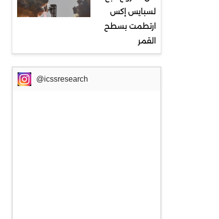
لسبايس إكس
ارتطمت بسطح
القمر
@icssresearch