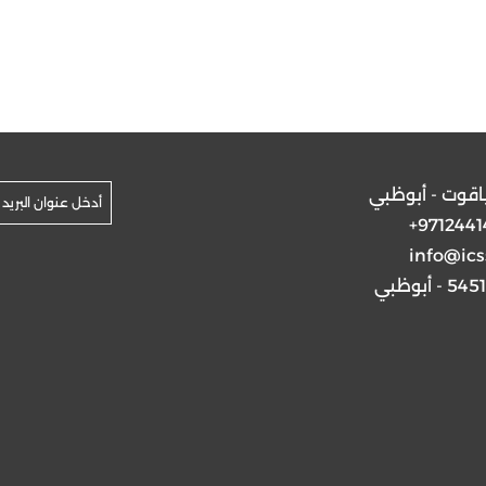
ياقوت - أبوظبي
+9712441
info@ics
5 - أبوظبي