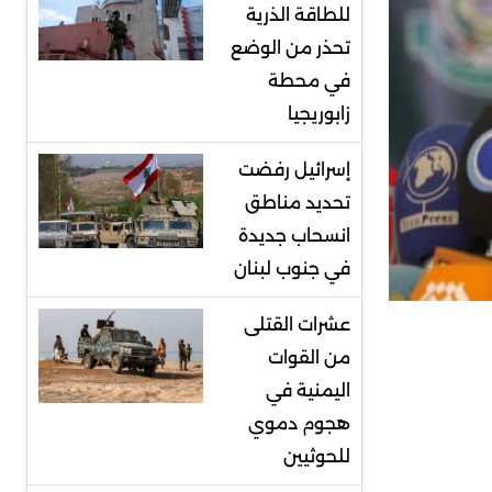
للطاقة الذرية
تحذر من الوضع
في محطة
زابوريجيا
إسرائيل رفضت
تحديد مناطق
انسحاب جديدة
في جنوب لبنان
عشرات القتلى
من القوات
اليمنية في
هجوم دموي
للحوثيين