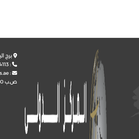
برج ال
4113
:
s.ae
:
ص.ب
4510