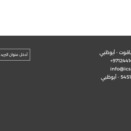
ياقوت - أبوظبي
+9712441
info@ics
5 - أبوظبي