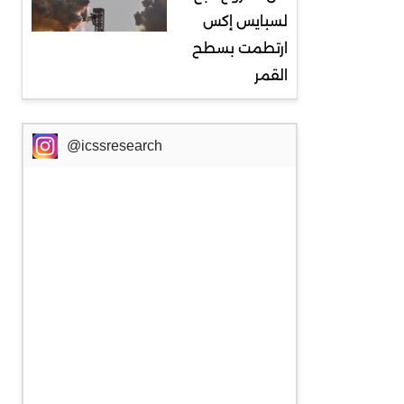
لسبايس إكس
ارتطمت بسطح
القمر
@icssresearch