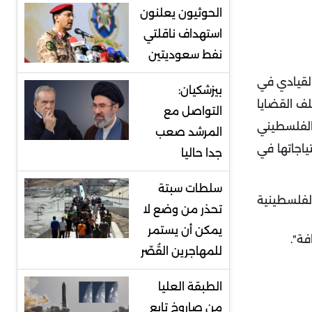
الحوثيون يعلنون
استهداف ناقلتي
نفط سعوديتين
لقيادي في
بيزشكيان:
ف القضايا
التواصل مع
الفلسطيني
المرشد صعب
ياجاتها في
جدا حاليا
سلطات سبتة
لفلسطينية
تحذر من وضع لا
يمكن أن يستمر
ة".
للمهاجرين القُصّر
الطبقة العليا
من صاروخ تابع