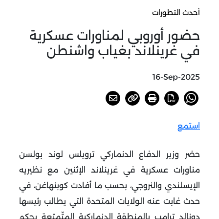
أحدث التطورات
حضور أوروبي لمناورات عسكرية
في غرينلاند بغياب واشنطن
16-Sep-2025
استمع
حضر وزير الدفاع الدنماركي ترويلس لوند بولسن
مناورات عسكرية في غرينلاند الإثنين مع نظيريه
الإيسلندي والنروجي، بحسب ما أفادت كوبنهاغن، في
حدث غابت عنه الولايات المتحدة التي يطالب رئيسها
دونالد ترامب بالمنطقة الدنماركية المتّمتعة بحكم