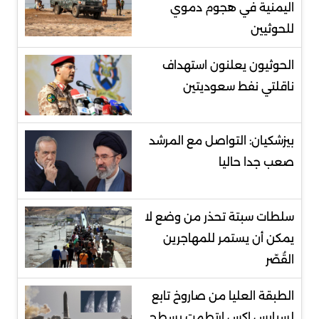
اليمنية في هجوم دموي
للحوثيين
الحوثيون يعلنون استهداف
ناقلتي نفط سعوديتين
بيزشكيان: التواصل مع المرشد
صعب جدا حاليا
سلطات سبتة تحذر من وضع لا
يمكن أن يستمر للمهاجرين
القُصّر
الطبقة العليا من صاروخ تابع
لسبايس إكس ارتطمت بسطح