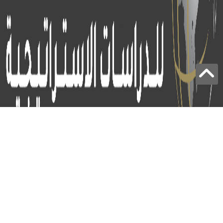
برج الياقوت - أبوظبي
+97124414113
:
info@icss.ae
:
ص.ب
54510 - أبوظبي