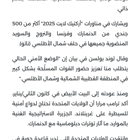
ذاتي
.
ويشارك في مناورات "أركتيك لايت 2025" أكثر من 500
جندي من الدنمارك وفرنسا والنروج والسويد
المنضوية جميعها في حلف شمال الأطلسي (ناتو)
.
وقال لوند بولسن في بيان إن "الوضع الأمني الحالي
يتطلب منا تعزيز حضور القوات المسلّحة بشكل كبير
في المنطقة القطبية الشمالية وشمال الأطلسي
".
ومنذ عودته إلى البيت الأبيض في كانون الثاني/يناير،
أكد ترامب مرارا أن الولايات المتحدة تحتاج لدواع أمنية
للسيطرة على غرينلاند، الجزيرة الاستراتيجية الغنية
بالموارد، ما أثار توترات دبلوماسية مع الدنمارك
.
وانتقدت الولايات المتحدة التي تدير قاعدة جوية في