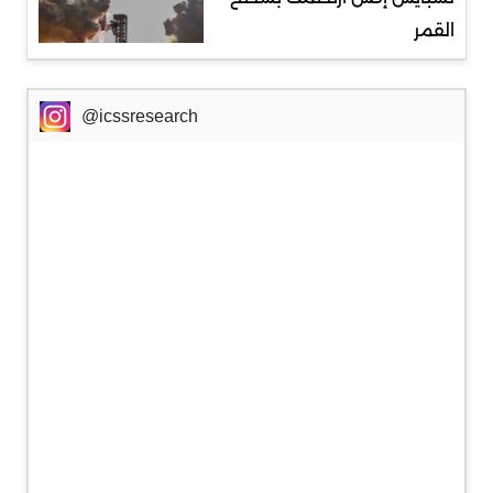
القمر
@icssresearch