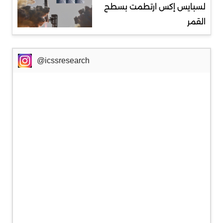
لسبايس إكس ارتطمت بسطح
القمر
@icssresearch