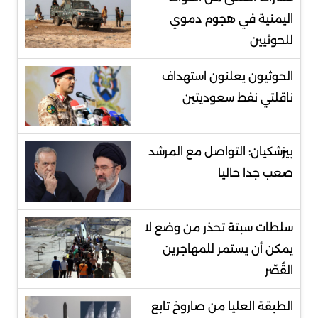
اليمنية في هجوم دموي
للحوثيين
الحوثيون يعلنون استهداف
ناقلتي نفط سعوديتين
بيزشكيان: التواصل مع المرشد
صعب جدا حاليا
سلطات سبتة تحذر من وضع لا
يمكن أن يستمر للمهاجرين
القُصّر
الطبقة العليا من صاروخ تابع