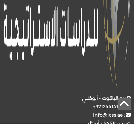
برج الياقوت - أبوظبي
+97124414113
:
info@icss.ae
:
ص.ب
54510 - أبوظبي