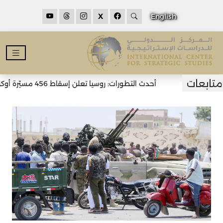
X
English
أحدث التطورات: روسيا تعلن إسقاط 456 مسيّرة أوكرانية خلال الليل وسقوط قتلى