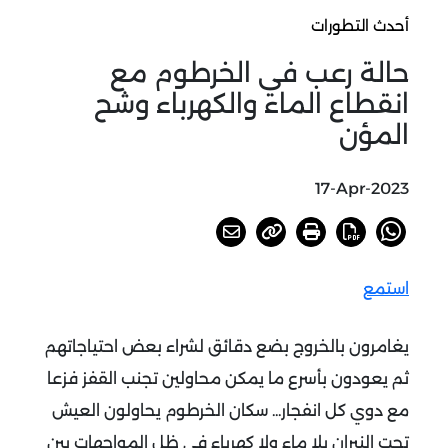
أحدث التطورات
حالة رعب في الخرطوم مع
انقطاع الماء والكهرباء وشح
المؤن
17-Apr-2023
استمع
يغامرون بالخروج بضع دقائق لشراء بعض احتياجاتهم
ثم يعودون بأسرع ما يمكن محاولين تجنب القفز فزعا
مع دوي كل انفجار... سكان الخرطوم يحاولون العيش
تحت النيران بلا ماء ولا كهرباء في ظل المواجهات بين