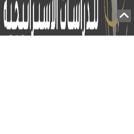
برج الياقوت - أبوظبي
+97124414113
:
info@icss.ae
:
ص.ب
54510 - أبوظبي
اشتراك