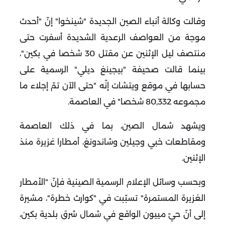
وقالت وكالة أنباء الصين الجديدة "شينخوا" إنّ "أحدث
موجة من العواصف الرعدية الشديدة أسفرت حتى
منتصف ليل الإثنين عن مقتل 30 شخصا في بكين"،
بينما قالت صحيفة "بيجينغ ديلي" الرسمية على
حسابها في موقع ويتشات إنّه "حتى الآن تمّ إجلاء ما
مجموعه 80,332 شخصا" في العاصمة.
ويشهد شمال الصين، بما في ذلك العاصمة
ومقاطعات خبي وجيلين وشاندونغ، أمطارا غزيرة منذ
الإثنين.
وبحسب وسائل الإعلام الرسمية الصينية فإنّ "الأمطار
الغزيرة المستمرة" تسبّبت في "كوارث خطرة"، مشيرة
إلى أنّ حيّ مييون الواقع في شمال شرق بلدية بكين،