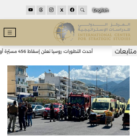
X
English
أحدث التطورات: روسيا تعلن إسقاط 456 مسيّرة أوكرانية خلال الليل وسقوط قتلى