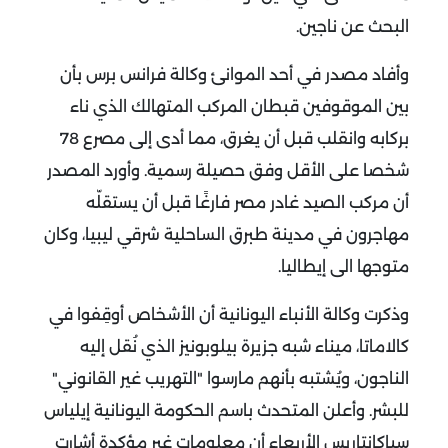
البحث عن ناجين.
وأفاد مصدر في أحد الموانئ وكالة فرانس برس بأن
بين الموقوفين قبطان المركب المتهالك الذي ناء
بركابه وانقلب قبل أن يغرق، مما أدى إلى مصرع 78
شخصا على الأقل وفق حصيلة رسمية.
وأورد المصدر
أن مركب الصيد غادر مصر فارغًا قبل أن يستقلّه
مهاجرون في مدينة طبرق الساحلية شرقي ليبيا، وكان
متوجها الى إيطاليا.
وذكرت وكالة الأنباء اليونانية أن الأشخاص أوقِفوا في
كالاماتا، ميناء شبه جزيرة بيلوبونيز الذي نُقل إليه
الناجون، ويُشتبه بأنهم مارسوا "التهريب غير القانوني"
للبشر.
وأعلن المتحدث باسم الحكومة اليونانية إيلياس
سياكانتاريس الأربعاء أن معلومات غير مؤكدة أشارت