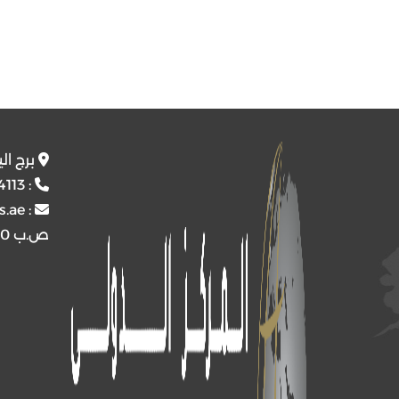
برج ال
4113
:
s.ae
:
ص.ب
4510