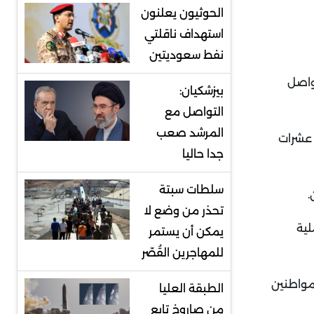
الحوثيون يعلنون
استهداف ناقلتي
نفط سعوديتين
تواصل
بيزشكيان:
التواصل مع
المرشد صعب
ح، بالإضافة الى نزوح عشرات
جدا حاليا
سلطات سبتة
.
تحذر من وضع لا
لية
يمكن أن يستمر
للمهاجرين القُصّر
 مواطنين
الطبقة العليا
من صاروخ تابع