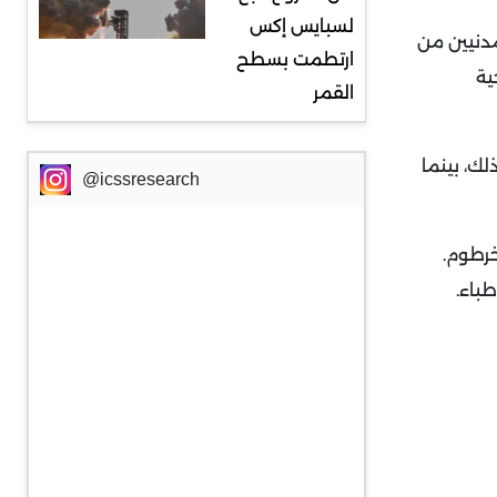
لسبايس إكس
نة لمدنيين من
ارتطمت بسطح
ية
القمر
لك، بينما
@icssresearch
خرطوم.