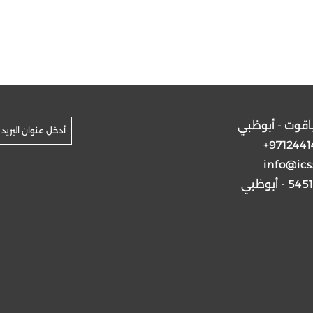
ياقوت - أبوظبي
+9712441
info@ics
5 - أبوظبي