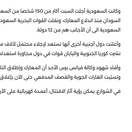
وكانت السعودية أجلت الس
السودان منذ اندلاع المعارك. ونقلت القوات البحرية السعودي
السعودية الى أن الأجانب هم من 12 دولة.
وأعلنت دول أجنبية أخرى أنها تستعد لإجلاء محتمل لآلاف من ر
نشرت كوريا الجنوبية واليابان قوات في دول مجاورة استعدادا
وأفاد شهود وكالة فرانس برس الأحد أن المعارك وإطلاق الن
وتسبّبت الغارات الجوية والقصف المدفعي حتى الآن بإغلاق "72 في المئة من المستشفيات" في مناطق النزاع، وفق نقابة الأطب
في الشوارع، يمكن رؤية آثار الاقتتال: أعمدة كهربائية على 