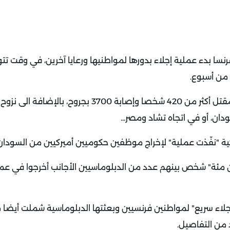
فرنسا بدء عملية إجلاء بدورها لمواطنيها ورعايا آخرين، في وقت ت
 من أسبوع.
وخلفت المعارك الشرسة الجارية في السودان منذ 15 أبريل، مقتل أكثر من 420 شخصا وإصابة 3700 بجرو
ان، أو في اتجاه تشاد ومصر...
ركية "نفّذت عملية" لإخراج موظفين حكوميين أميركيين من السودان
ن مئة" شخص بينهم عدد من الدبلوماسيين الأجانب أخرجوا في عم
ة إجلاء سريع" لمواطنين فرنسيين وبعثتها الدبلوماسية شملت أيضا
 من التفاصيل.