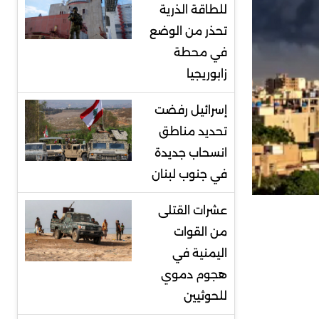
للطاقة الذرية
تحذر من الوضع
في محطة
زابوريجيا
إسرائيل رفضت
تحديد مناطق
انسحاب جديدة
في جنوب لبنان
عشرات القتلى
من القوات
اليمنية في
هجوم دموي
للحوثيين