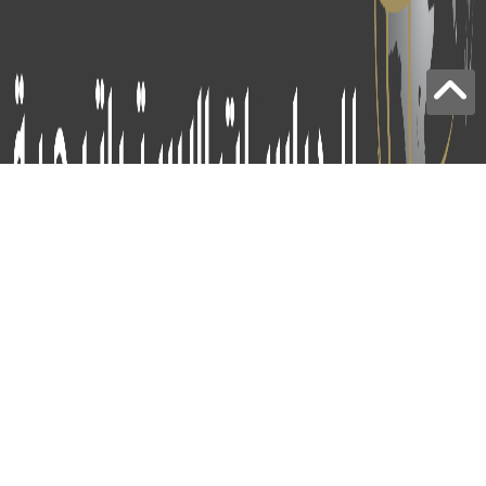
برج الياقوت - أبوظبي
+97124414113
:
info@icss.ae
: