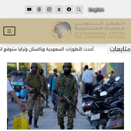
X
English
أحدث التطورات: السعودية وباكستان وتركيا ستوقع اتفا