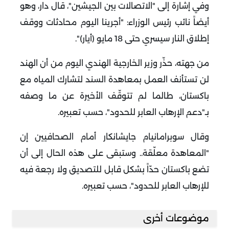
وفي إشارة إلى "الاتصالات بين الجيشين"، قال دار، وهو
أيضاً نائب رئيس الوزراء: "أجرينا اليوم محادثات ووقف
إطلاق النار سيسري حتى 18 مايو (أيار)".
من جهته، حذّر وزير الخارجية الهندي اليوم من أن الهند
لن تستأنف العمل بمعاهدة السند لتشارك المياه مع
باكستان، طالما لم تتوقّف الأخيرة عن ما وصفه
بـ"دعم الإرهاب العابر للحدود"، حسب تعبيره.
وقال سوبرامانيام جايشانكار أمام الصحافيين إن
"المعاهدة معلّقة.. وستبقى على هذه الحال إلى أن
تضع باكستان حدّاً بشكل قابل للتصديق ولا رجعة فيه
للإرهاب العابر للحدود"، حسب تعبيره.
موضوعات أخرى