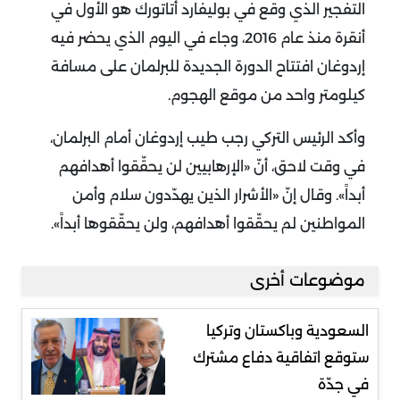
التفجير الذي وقع في بوليفارد أتاتورك هو الأول في
أنقرة منذ عام 2016، وجاء في اليوم الذي يحضر فيه
إردوغان افتتاح الدورة الجديدة للبرلمان على مسافة
كيلومتر واحد من موقع الهجوم.
وأكد الرئيس التركي رجب طيب إردوغان أمام البرلمان،
في وقت لاحق، أنّ «الإرهابيين لن يحقّقوا أهدافهم
أبداً». وقال إنّ «الأشرار الذين يهدّدون سلام وأمن
المواطنين لم يحقّقوا أهدافهم، ولن يحقّقوها أبداً».
موضوعات أخرى
السعودية وباكستان وتركيا
ستوقع اتفاقية دفاع مشترك
في جدّة