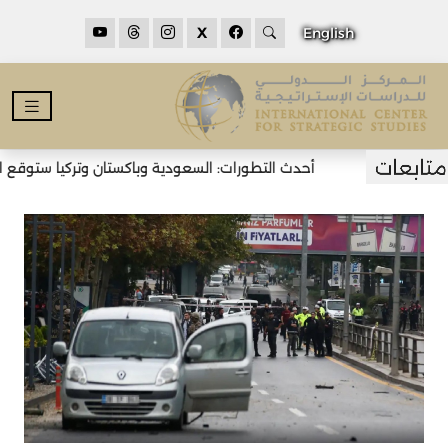
X
English
أحدث التطورات: السعودية وباكستان وتركيا ستوقع اتف