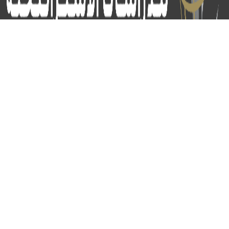
برج الياقوت - أبوظبي
+97124414113
:
info@icss.ae
:
ص.ب
54510 - أبوظبي
اشتراك
© 2026 جميع الحقوق محفوظة.