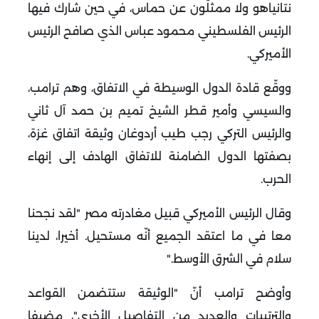
نتانياهو ولا ممثلّون عن حماس، في حين شارك فيها
الرئيس الفلسطيني محمود عباس الذي صافح الرئيس
الأميركي
.
ووقّع قادة الدول الوسيطة في الاتفاق، وهم ترامب،
والسيسي وأمير قطر الشيخ تميم بن حمد آل ثاني
والرئيس التركي رجب طيب أردوغان وثيقة اتفاق غزة،
بصفتها الدول الضامنة للاتفاق الهادف إلى إنهاء
الحرب
.
وقال الرئيس الأميركي قبيل مغادرته مصر "لقد نجحنا
معا في ما اعتقد الجميع أنّه مستحيل. أخيرا، لدينا
سلام في الشرق الأوسط
".
وأوضح ترامب أنّ "الوثيقة ستتضمن القواعد
والترتيبات والعديد من التفاصيل الأخرى"، مضيفا