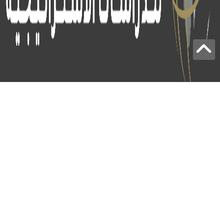
برج الياقوت - أبوظبي
+97124414113
:
info@icss.ae
:
ص.ب
54510 - أبوظبي
اشتراك