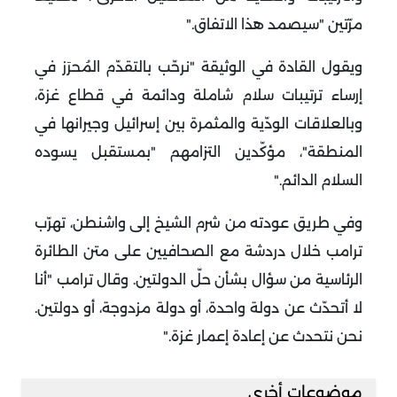
مرّتين "سيصمد هذا الاتفاق
".
ويقول القادة في الوثيقة "نرحّب بالتقدّم المُحرَز في
إرساء ترتيبات سلام شاملة ودائمة في قطاع غزة،
وبالعلاقات الودّية والمثمرة بين إسرائيل وجيرانها في
المنطقة"، مؤكّدين التزامهم "بمستقبل يسوده
السلام الدائم
".
وفي طريق عودته من شرم الشيخ إلى واشنطن، تهرّب
ترامب خلال دردشة مع الصحافيين على متن الطائرة
الرئاسية من سؤال بشأن حلّ الدولتين
.
وقال ترامب "أنا
لا أتحدّث عن دولة واحدة، أو دولة مزدوجة، أو دولتين.
نحن نتحدث عن إعادة إعمار غزة
".
موضوعات أخرى