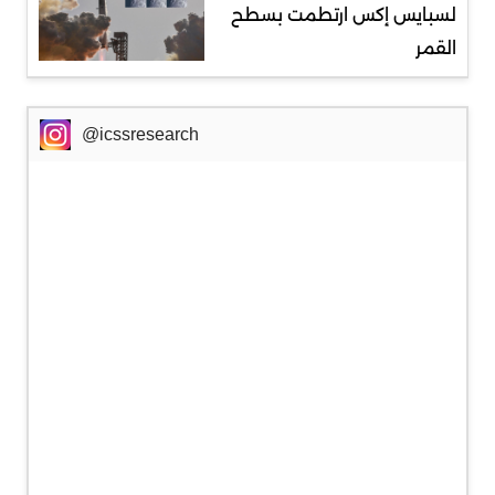
لسبايس إكس ارتطمت بسطح
القمر
@icssresearch