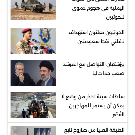
اليمنية في هجوم دموي
للحوثيين
الحوثيون يعلنون استهداف
ناقلتي نفط سعوديتين
بيزشكيان: التواصل مع المرشد
صعب جدا حاليا
سلطات سبتة تحذر من وضع لا
يمكن أن يستمر للمهاجرين
القُصّر
الطبقة العليا من صاروخ تابع