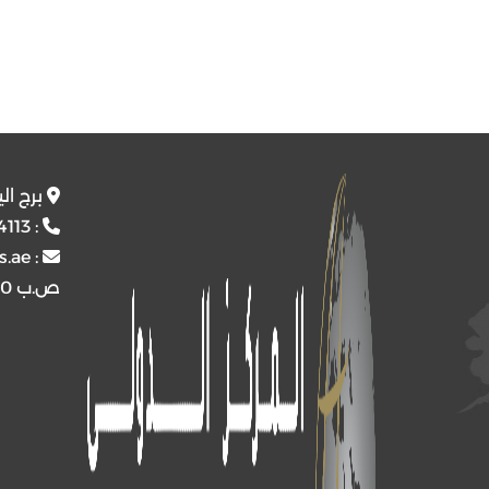
برج ال
4113
:
s.ae
:
ص.ب
4510