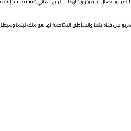
الآمن والفعال والموثوق" لهذا الطريق المائي "فسنطالب بإعادة ق
تر مربع من قناة بنما والمناطق المتاخمة لها هو ملك لبنما وسيظل ت