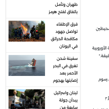
طهران وتأمل
باتفاق لفتح هرمز
فرق الإطفاء
لمحيطين
تواصل جهود
مكافحة الحرائق
في اليونان
الأوروبية
قيقة
".
سفينة شحن
تغرق في البحر
الأحمر بعد
 إن رسوم
إصابتها بهجوم
لبنان واسرائيل
!".
يبدآن جولة
سابعة من