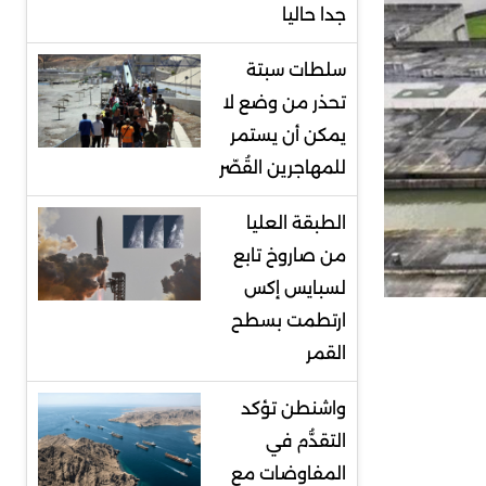
جدا حاليا
سلطات سبتة
تحذر من وضع لا
يمكن أن يستمر
للمهاجرين القُصّر
الطبقة العليا
من صاروخ تابع
لسبايس إكس
ارتطمت بسطح
القمر
واشنطن تؤكد
التقدُّم في
المفاوضات مع