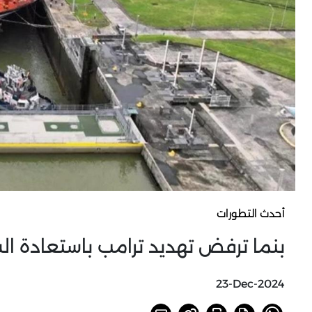
أحدث التطورات
بنما ترفض تهديد ترامب باستعادة ال
23-Dec-2024