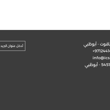
ياقوت - أبوظبي
+9712441
info@ics
5 - أبوظبي