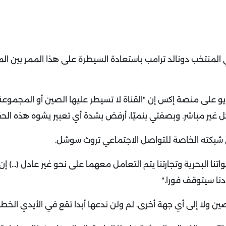
 المنتخب دونالد ترامب باستعادة السيطرة على هذا الممر بين ا
 على منصة إكس إن "القناة لا تسيطر عليها الصين أو المجموعة 
كل غير مباشر. وبصفتي بنميّا، أرفض بشدة أي تعبير يشوه هذه الح
ى شبكته الخاصة للتواصل الاجتماعي تروث سوشل
.
في 20 كانون الثاني/يناير "قواتنا البحرية وتجارتنا يتم التعامل معهما على نحو غير عادل (...)
ادنا سيتوقف فورا
".
صين ولا إلى أي جهة أخرى. لم ولن ندعها أبدا تقع في الأيدي الخطأ