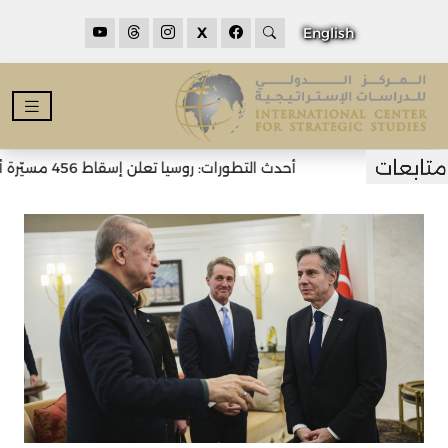
X
English
أحدث التطورات: روسيا تعلن إسقاط 456 مسيّرة أوكرانية خلال الليل وسقوط قتلى