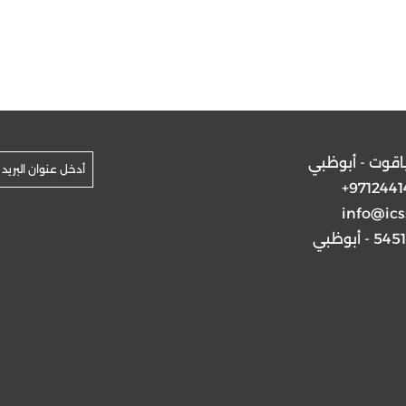
ياقوت - أبوظبي
+9712441
info@ics
5 - أبوظبي