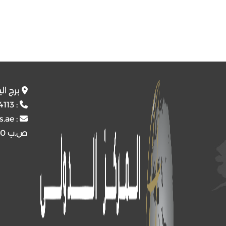
برج ال
4113
:
s.ae
:
ص.ب
4510