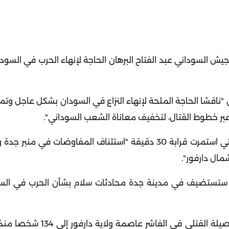
 الجيش السوداني عبد الفتاح البرهان الحاجة لإنهاء الحرب في السود
ين "ناقشا الحاجة الملحة لإنهاء النزاع في السودان بشكل عاجل و
عبر خطوط القتال، لتخفيف معاناة الشعب السوداني".
وأضاف ميلر إن بلينكن ناقش أيضا في المحادثة الهاتفية التي استمرت قرابة 30 دقيقة "استئناف المفاوضات
مال دارفور".
ية ستستضيف في مدينة جدة محادثات سلام بشأن الحرب في الس
وأفادت منظمة أطباء بلا حدود في بيان الأحد عن ارتفاع حصيلة الق