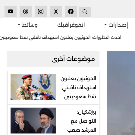
X
إصدارات
انفوغرافيك
وسائط
ث التطورات: الحوثيون يعلنون استهداف ناقلتي نفط سعوديتين
استشر
موضوعات أخرى
الحوثيون يعلنون
استهداف ناقلتي
نفط سعوديتين
بيزشكيان:
التواصل مع
المرشد صعب