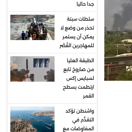
جدا حاليا
سلطات سبتة
تحذر من وضع لا
يمكن أن يستمر
للمهاجرين القُصّر
الطبقة العليا
من صاروخ تابع
لسبايس إكس
ارتطمت بسطح
القمر
واشنطن تؤكد
التقدُّم في
المفاوضات مع