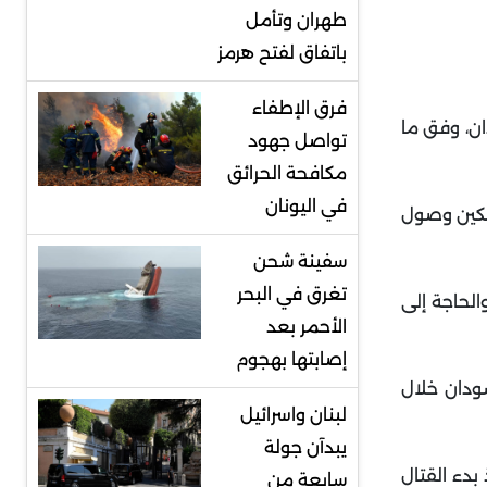
طهران وتأمل
باتفاق لفتح هرمز
فرق الإطفاء
ان، وفق ما
تواصل جهود
مكافحة الحرائق
في اليونان
تمكين وصول
سفينة شحن
تغرق في البحر
 في منبر جدة والحاجة إلى
الأحمر بعد
إصابتها بهجوم
ودان خلال
لبنان واسرائيل
يبدآن جولة
تلى في الفاشر عاصمة ولاية دارفور إلى 134 شخصا منذ بدء القتال
سابعة من