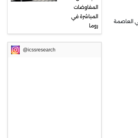
المفاوضات
المباشرة في
البلاد البالغ عددهم 48 مليون نسمة، وهي العاصمة
روما
@icssresearch