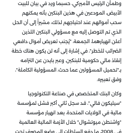
وطمأن الرئيس الأميركي، حسبما ورد في بيان للبيت
الأبيض، المودعين في هذين البنكين بأنه يمكنهم
سحب أموالهم عند احتياجهم لذلك، مشيراً إلى أن الحل
الذي تم التوصل إليه مع مسؤولي البنكين اللذين
أعلن انهيارهما، الجمعة، "يُجنب تعريض أموال دافعي
الضرائب للخطر"، في إشارة إلى أنه لن يكون هناك خطة
إنقاذ مالي حكومية للبنكين.
وعبر بايدن عن التزامه
بـ"تحميل المسؤولين عما حدث، المسؤولية الكاملة"،
وفق تعبيره.
وكان البنك المتخصص في صناعة التكنولوجيا
"سيليكون فالي"، قد سجل ثاني أكبر فشل لمؤسسة
مالية في الولايات المتحدة، بعد انهيار مؤسسة
"واشنطن ميوتشوال" خلال الأزمة المالية العالمية
في 2008، ما دفع السلطات إلى وضع المصرف تحت