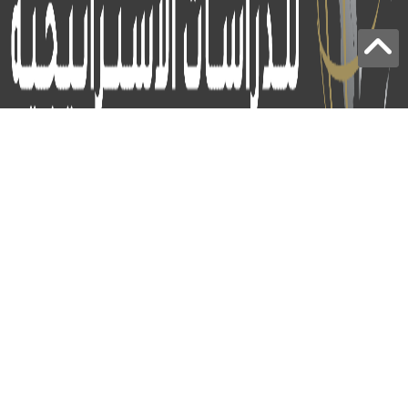
برج الياقوت - أبوظبي
+97124414113
:
info@icss.ae
:
ص.ب
54510 - أبوظبي
اشتراك