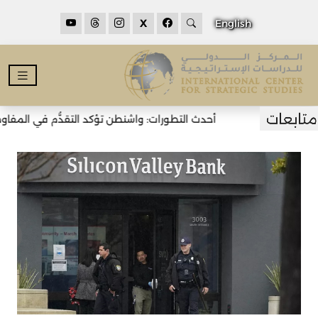
X
English
أحدث التطورات: واشنطن تؤكد التقدُّم في المفاوضات