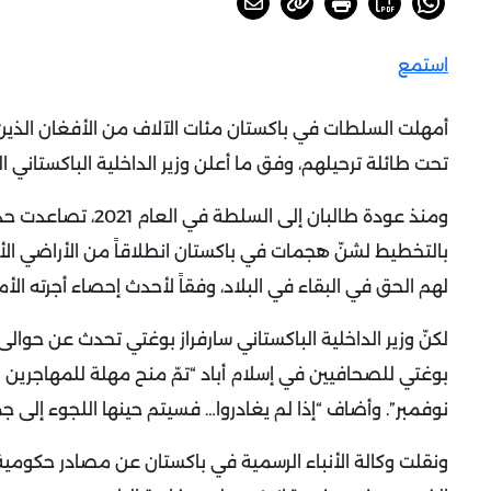
استمع
أمهلت السلطات في باكستان مئات الآلاف من الأفغان الذين 
تحت طائلة ترحيلهم، وفق ما أعلن وزير الداخلية الباكستاني الث
ومنذ عودة طالبان إل
بالتخطيط لشنّ هجمات في باكستان انطلاقاً من الأراضي الأ
لهم الحق في البقاء في البلاد، وفقاً لأحدث إحصاء أجرته الأ
لكنّ وزير الداخلية الباكستاني سارفراز بوغتي تحدث عن حوالى 1,7 مليون أفغاني إضافي يعيشون بشكل غير قانوني في باكستان
بوغتي للصحافيين في إسلام أباد “تمّ منح مهلة للمهاجرين 
نوفمبر”.
وأضاف “إذا لم يغادروا… فسيتم حينها اللجوء إلى جم
ونقلت وكالة الأنباء الرسمية في باكستان عن مصادر حكومية 