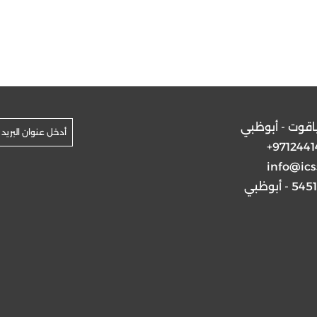
ياقوت - أبوظبي
+9712441
info@ics
5 - أبوظبي