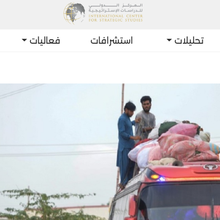
تحليلات
استشرافات
فعاليات
أحدث التط