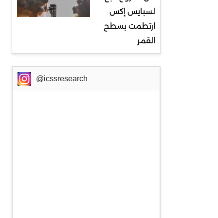
لسبايس إكس
ارتطمت بسطح
القمر
@icssresearch