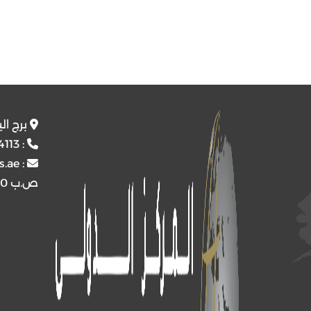
برج ال
4113
:
s.ae
:
ص.ب
4510