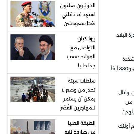
الحوثيون يعلنون
استهداف ناقلتي
نفط سعوديتين
 البلاد
بيزشكيان:
التواصل مع
المرشد صعب
 متشدّدة
جدا حاليا
ويقيم في باكستان حوالى 1.3 مليون لاجئ أفغاني مسجّل، و880 ألفاً
سلطات سبتة
تحذر من وضع لا
وقال
يمكن أن يستمر
 من
للمهاجرين القُصّر
لهم”.
الطبقة العليا
م أولئك
من صاروخ تابع