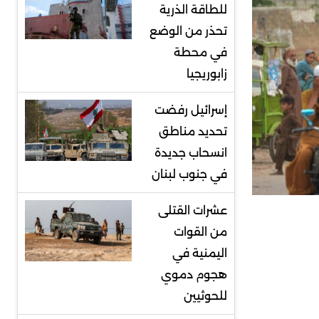
للطاقة الذرية
تحذر من الوضع
في محطة
زابوريجيا
إسرائيل رفضت
تحديد مناطق
انسحاب جديدة
في جنوب لبنان
عشرات القتلى
من القوات
اليمنية في
هجوم دموي
للحوثيين