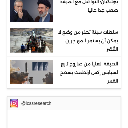
بيزشكيان: التواصل مع المرشد
صعب جدا حاليا
سلطات سبتة تحذر من وضع لا
يمكن أن يستمر للمهاجرين
القُصّر
الطبقة العليا من صاروخ تابع
لسبايس إكس ارتطمت بسطح
القمر
@icssresearch