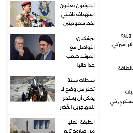
الحوثيون يعلنون
استهداف ناقلتي
نفط سعوديتين
وزيرة
بيزشكيان:
لميزانية الحكومية، إنّ بلادها ستزيد نفقاتها الدفاعية إلى 73 مليار دولار أميركي،
التواصل مع
المرشد صعب
جدا حاليا
الطاقة
سلطات سبتة
تحذر من وضع لا
يات
يمكن أن يستمر
العسكري في
للمهاجرين القُصّر
الطبقة العليا
من صاروخ تابع