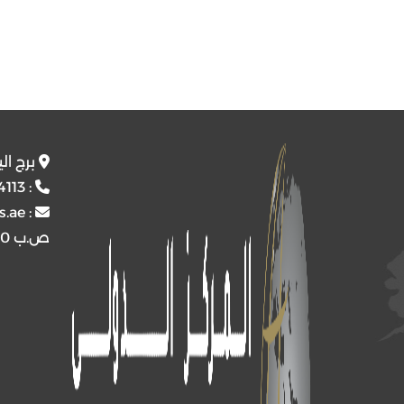
برج ال
4113
:
s.ae
:
ص.ب
4510