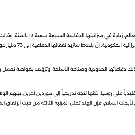
يادة في ميزانيتها الدفاعية السنوية بنسبة 13 بالمئة.
وقالت 
المالية الهندية نيرمالا سيثارامان، أمام البرلمان أثناء إعلان ا
لك دفاعاتها الحدودية وصناعة الأسلحة، وتزوّدت بغواصة تعمل ب
اً على روسيا، لكنها تتجه تدريجياً إلى موردين آخرين، بينهم الولا
حاث السلام، فإن الهند تحتل المرتبة الثالثة من حيث الإنفاق 