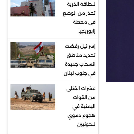
للطاقة الذرية
تحذر من الوضع
في محطة
زابوريجيا
إسرائيل رفضت
تحديد مناطق
انسحاب جديدة
في جنوب لبنان
عشرات القتلى
من القوات
اليمنية في
هجوم دموي
للحوثيين