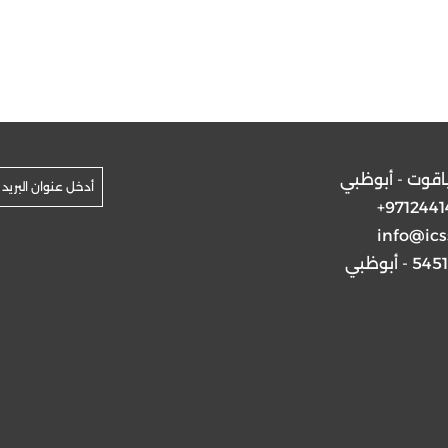
ياقوت - أبوظبي
+9712441
info@ics
5 - أبوظبي