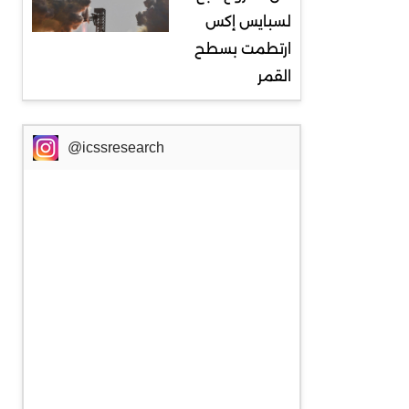
لسبايس إكس
ارتطمت بسطح
القمر
@icssresearch