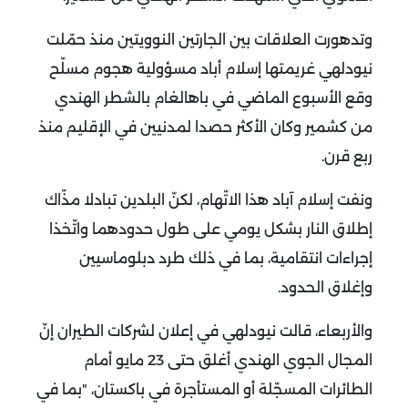
وتدهورت العلاقات بين الجارتين النوويتين منذ حمّلت
نيودلهي غريمتها إسلام أباد مسؤولية هجوم مسلّح
وقع الأسبوع الماضي في باهالغام بالشطر الهندي
من كشمير وكان الأكثر حصدا لمدنيين في الإقليم منذ
ربع قرن
.
ونفت إسلام آباد هذا الاتّهام، لكنّ البلدين تبادلا مذّاك
إطلاق النار بشكل يومي على طول حدودهما واتّخذا
إجراءات انتقامية، بما في ذلك طرد دبلوماسيين
وإغلاق الحدود
.
والأربعاء، قالت نيودلهي في إعلان لشركات الطيران إنّ
المجال الجوي الهندي أغلق حتى 23 مايو أمام
الطائرات المسجّلة أو المستأجرة في باكستان، "بما في