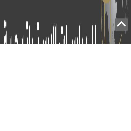
برج الياقوت - أبوظبي
+97124414113
:
info@icss.ae
: