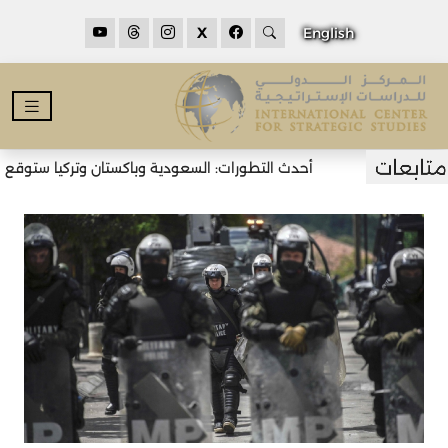
X
English
أحدث التطورات: السعودية وباكستان وتركيا ستوقع اتف