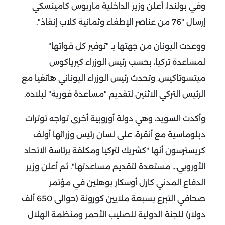
وفي بولندا، أعلن وزير الداخلية ماريوس كامينسكي
إرسال "76 من عناصر الإطفاء وثمانية كلاب إنقاذ".
ووعدت اليونان من جهتها بـ "توفير كل قواتها"
لمساعدة تركيا، بحسب رئيس الوزراء كيرياكوس
ميتسوتاكيس. وتحدث رئيس الوزراء اليوناني هاتفياً مع
الرئيس التركي الاثنين لتقديم "مساعدة فورية" لبلاده.
وأكدت السويد، وهي دولة أوروبية أخرى تواجه توترات
دبلوماسية مع أنقرة، على لسان رئيس وزرائها أولف
كريسترسون أنها "كشريك لتركيا ومكلفة برئاسة الاتحاد
الأوروبي... مستعدة لتقديم مساعدتها". ثم أعلن وزير
الدفاع المدني كارل أوسكار بوهلين في مؤتمر
صحافي التبرع بسبعة ملايين كورونة (حوالى 650 ألف
دولار) للجنة الدولية للصليب الأحمر ومنظمة الهلال