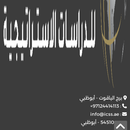
برج الياقوت - أبوظبي
+97124414113
:
info@icss.ae
:
ص.ب
54510 - أبوظبي