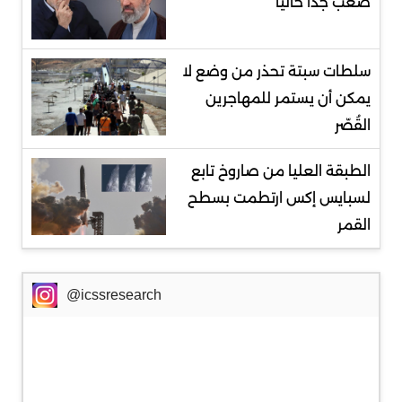
صعب جدا حاليا
سلطات سبتة تحذر من وضع لا
يمكن أن يستمر للمهاجرين
القُصّر
الطبقة العليا من صاروخ تابع
لسبايس إكس ارتطمت بسطح
القمر
@icssresearch