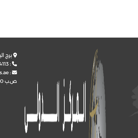
برج ال
4113
:
s.ae
:
ص.ب
4510