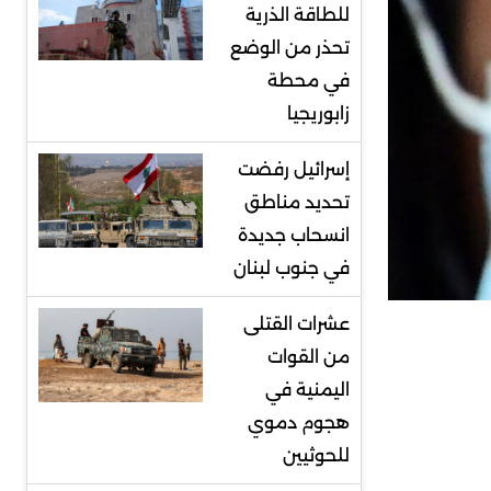
للطاقة الذرية
تحذر من الوضع
في محطة
زابوريجيا
إسرائيل رفضت
تحديد مناطق
انسحاب جديدة
في جنوب لبنان
عشرات القتلى
من القوات
اليمنية في
هجوم دموي
للحوثيين