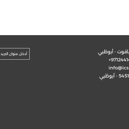
ياقوت - أبوظبي
+9712441
info@ics
5 - أبوظبي