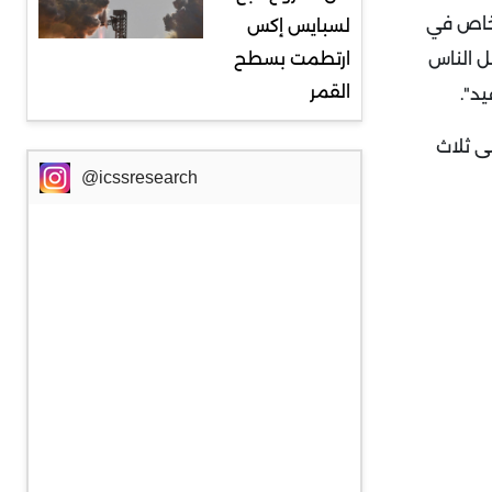
من الأشخاص في
لسبايس إكس
ل الناس
ارتطمت بسطح
القمر
د".
بادل المعرفة حول كوفيد تسمى C-TAP حصلت على ثلاث
@icssresearch