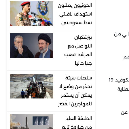
الحوثيون يعلنون
استهداف ناقلتي
نفط سعوديتين
 النصف الشمالي من
بيزشكيان:
التواصل مع
المرشد صعب
عة للأمم
جدا حاليا
سلطات سبتة
وقال مدير منظمة الصحة العالمية تيدروس أدهانوم غيبريسوس في مؤتمر صحافي عبر الإنترنت "ما زلنا نرى اتجاهات مقلقة لكوفيد-19
تحذر من وضع لا
عناية
يمكن أن يستمر
للمهاجرين القُصّر
ة، تبلّغ المنظمة عن
الطبقة العليا
من صاروخ تابع