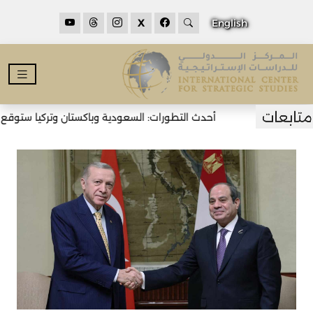
X
English
أحدث التطورات: السعودية وباكستان وتركيا ستوقع ات