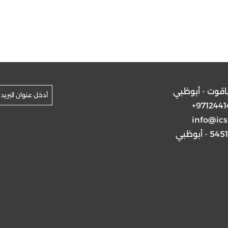
ياقوت - أبوظبي
+9712441
info@ics
5 - أبوظبي