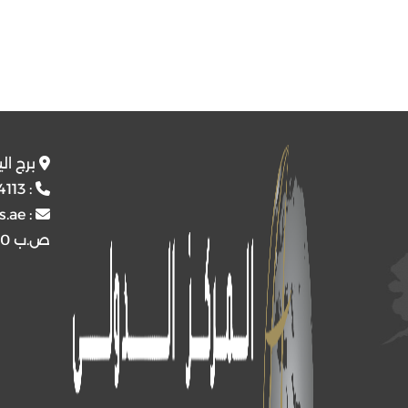
برج ال
4113
:
s.ae
:
ص.ب
4510