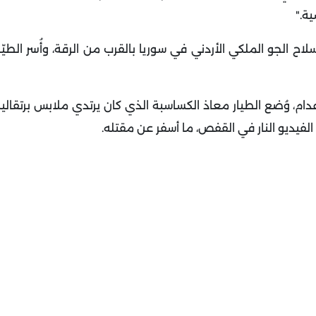
ية
".
 أُسقطت طائرة تابعة لسلاح الجو الملكي الأردني في سوريا بالقرب من الرقة، وأُسر ال
شر في 3 شباط/فبراير 2015 لعملية الإعدام، وُضع الطيار معاذ الكساسبة الذي كان يرتدي ملابس بر
لفيديو النار في القفص، ما أسفر عن مقتله
.