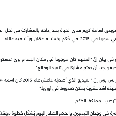
أسامة كريم مدى الحياة بعد إدانته بالمشاركة في قتل الطيا
معاذ الكساسبة الذي أحرقه حيّا تنظيم الدولة الإسلامية في سوريا في 2015، في حُكم رحّبت به عمّان ورأت
في بيان إنّ "المتهم كان موجودا في مكان الإعدام بزيّ (عسكر
 ويجب أن يعتبر مشاركا في تنفيذ الوقائع
".
وتعليقا على الحُكم، قال جودت الكساسبة، شقيق الطيّار، لفرانس برس إ
 فهذه أشد عقوبة يمكن صدورها في أوروبا
".
ترحيب المملكة بالحُكم
.
ضرة في وجدان الأردنيين، والحكم الصادر اليوم يُشكّل خطوة مهمّة