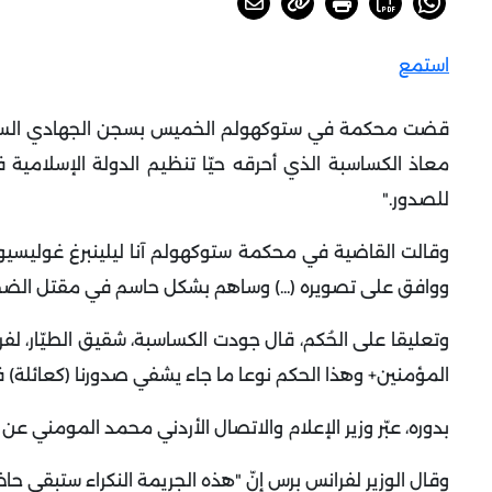
استمع
قضت محكمة في ستوكهولم الخميس بسجن الجهادي السويدي 
للصدور
".
وقالت القاضية في محكمة ستوكهولم آنا ليلينبرغ غوليسيو 
ووافق على تصويره (...) وساهم بشكل حاسم في مقتل الضحية
المؤمنين+ وهذا الحكم نوعا ما جاء يشفي صدورنا (كعائلة)
بدوره، عبّر وزير الإعلام والاتصال الأردني محمد المومني عن 
وقال الوزير لفرانس برس إنّ "هذه الجريمة النكراء ستبقى حا