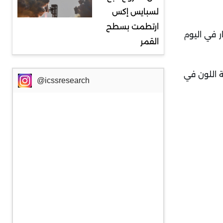
لسبايس إكس
ارتطمت بسطح
طيّار في اليوم
القمر
تقالية اللون في
@icssresearch