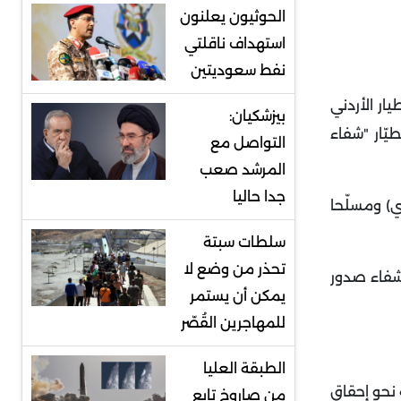
الحوثيون يعلنون
استهداف ناقلتي
نفط سعوديتين
ر الأردني
بيزشكيان:
 فيه عائلة الطيّار "شفاء
التواصل مع
المرشد صعب
جدا حاليا
ي) ومسلّحا
سلطات سبتة
تحذر من وضع لا
نّ "الفيديو الذي أصدرته داعش عام 2015 كان اسمه +شفاء صدور
يمكن أن يستمر
للمهاجرين القُصّر
الطبقة العليا
 نحو إحقاق
من صاروخ تابع