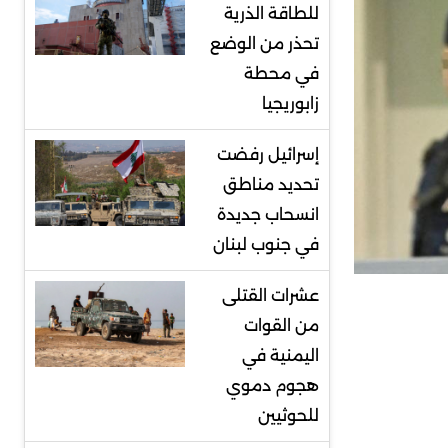
للطاقة الذرية
تحذر من الوضع
في محطة
زابوريجيا
إسرائيل رفضت
تحديد مناطق
انسحاب جديدة
في جنوب لبنان
عشرات القتلى
من القوات
اليمنية في
هجوم دموي
للحوثيين