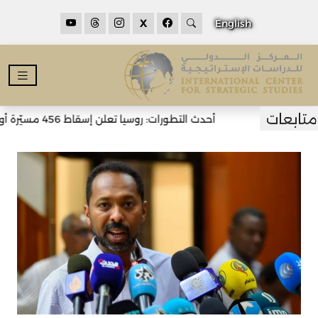
X
English
أحدث التطورات: روسيا تعلن إسقاط 456 مسيّرة أوكرانية خلال الليل وسقوط قتلى