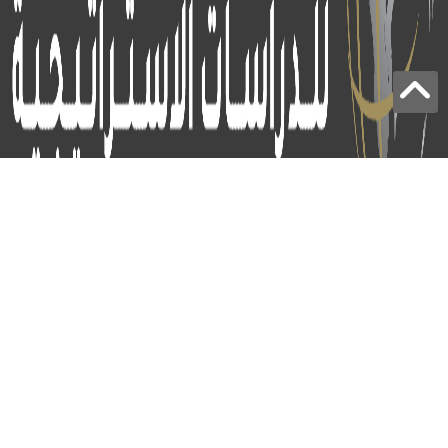
برج الياقوت - أبوظبي
+97124414113
:
info@icss.ae
:
ص.ب
54510 - أبوظبي