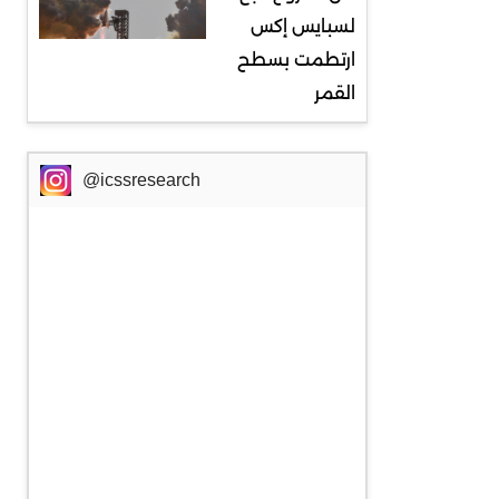
لسبايس إكس
ارتطمت بسطح
القمر
@icssresearch