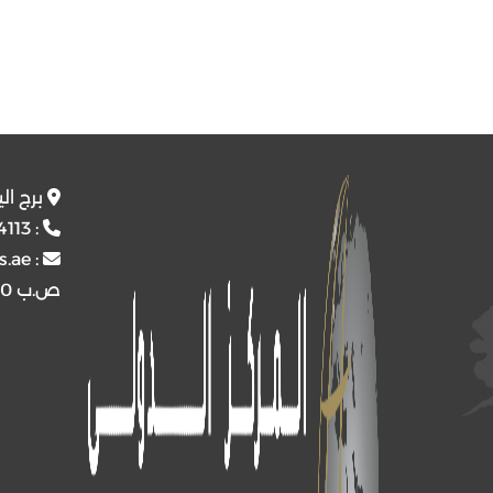
برج ال
4113
:
s.ae
:
ص.ب
4510