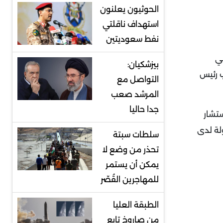
الحوثيون يعلنون
استهداف ناقلتي
نفط سعوديتين
ي
بيزشكيان:
ب رئيس
التواصل مع
المرشد صعب
جدا حاليا
تشار
لة لدى
سلطات سبتة
تحذر من وضع لا
يمكن أن يستمر
للمهاجرين القُصّر
الطبقة العليا
من صاروخ تابع