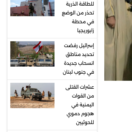
للطاقة الذرية
تحذر من الوضع
في محطة
زابوريجيا
إسرائيل رفضت
تحديد مناطق
انسحاب جديدة
في جنوب لبنان
عشرات القتلى
من القوات
اليمنية في
هجوم دموي
للحوثيين