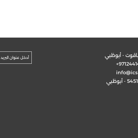
ياقوت - أبوظبي
+9712441
info@ics
5 - أبوظبي