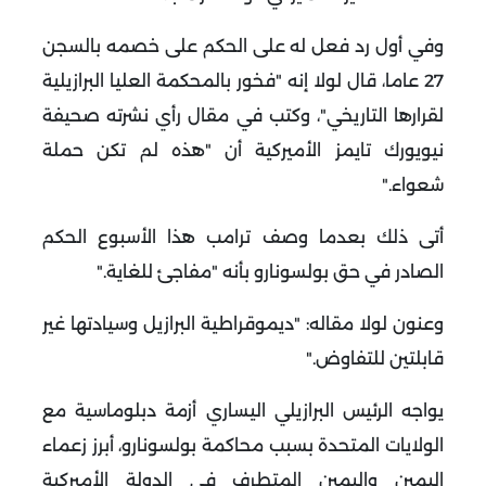
وفي أول رد فعل له على الحكم على خصمه بالسجن
27 عاما، قال لولا إنه "فخور بالمحكمة العليا البرازيلية
لقرارها التاريخي"، وكتب في مقال رأي نشرته صحيفة
نيويورك تايمز الأميركية أن "هذه لم تكن حملة
شعواء
".
أتى ذلك بعدما وصف ترامب هذا الأسبوع الحكم
الصادر في حق بولسونارو بأنه "مفاجئ للغاية
".
وعنون لولا مقاله: "ديموقراطية البرازيل وسيادتها غير
قابلتين للتفاوض
".
يواجه الرئيس البرازيلي اليساري أزمة دبلوماسية مع
الولايات المتحدة بسبب محاكمة بولسونارو، أبرز زعماء
اليمين واليمين المتطرف في الدولة الأميركية