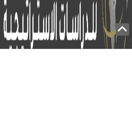
برج الياقوت - أبوظبي
+97124414113
:
info@icss.ae
:
ص.ب
54510 - أبوظبي