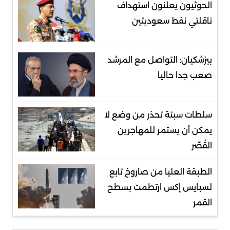
الحوثيون يعلنون استهداف
ناقلتي نفط سعوديتين
بيزشكيان: التواصل مع المرشد
صعب جدا حاليا
سلطات سبتة تحذر من وضع لا
يمكن أن يستمر للمهاجرين
القُصّر
الطبقة العليا من صاروخ تابع
لسبايس إكس ارتطمت بسطح
القمر