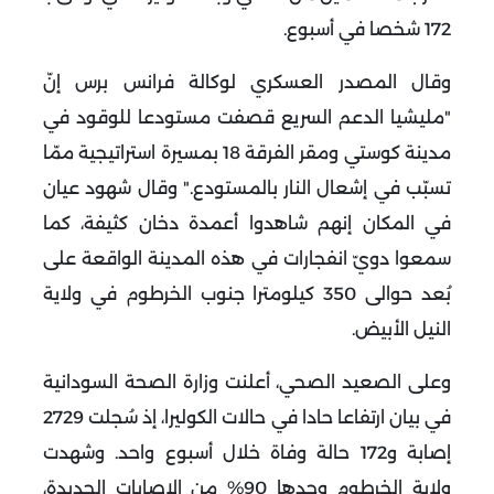
172 شخصا في أسبوع
.
وقال المصدر العسكري لوكالة فرانس برس إنّ
"مليشيا الدعم السريع قصفت مستودعا للوقود في
مدينة كوستي ومقر الفرقة 18 بمسيرة استراتيجية ممّا
تسبّب في إشعال النار بالمستودع
".
وقال شهود عيان
في المكان إنهم شاهدوا أعمدة دخان كثيفة، كما
سمعوا دويّ انفجارات في هذه المدينة الواقعة على
بُعد حوالى 350 كيلومترا جنوب الخرطوم في ولاية
النيل الأبيض
.
وعلى الصعيد الصحي، أعلنت وزارة الصحة السودانية
في بيان ارتفاعا حادا في حالات الكوليرا، إذ سُجلت 2729
إصابة و172 حالة وفاة خلال أسبوع واحد. وشهدت
ولاية الخرطوم وحدها 90% من الإصابات الجديدة،