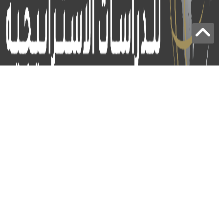
برج الياقوت - أبوظبي
+97124414113
:
info@icss.ae
:
ص.ب
54510 - أبوظبي