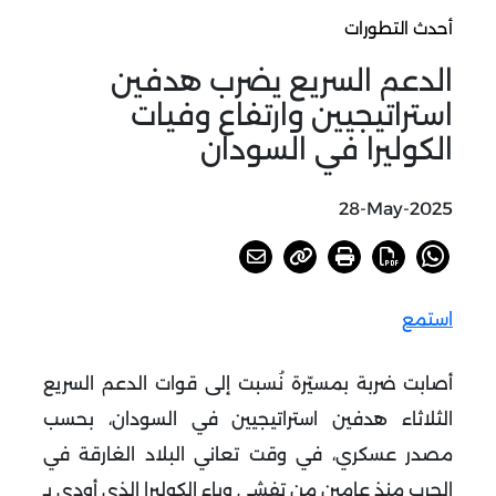
أحدث التطورات
الدعم السريع يضرب هدفين
استراتيجيين وارتفاع وفيات
الكوليرا في السودان
28-May-2025
استمع
أصابت ضربة بمسيّرة نُسبت إلى قوات الدعم السريع
الثلاثاء هدفين استراتيجيين في السودان، بحسب
مصدر عسكري، في وقت تعاني البلاد الغارقة في
الحرب منذ عامين من تفشي وباء الكوليرا الذي أودى بـ