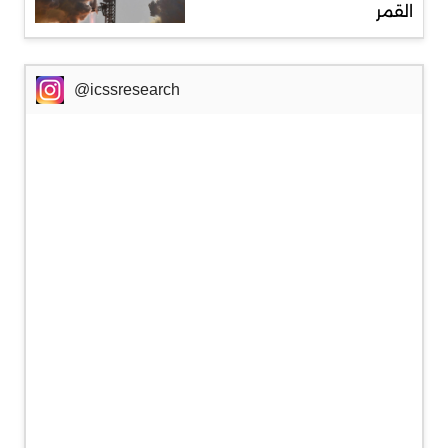
القمر
@icssresearch