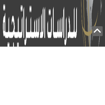
برج الياقوت - أبوظبي
+97124414113
:
info@icss.ae
:
ص.ب
54510 - أبوظبي