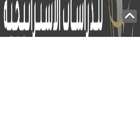
برج الياقوت - أبوظبي
+97124414113
:
info@icss.ae
:
ص.ب
54510 - أبوظبي
اشتراك