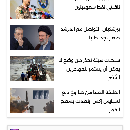
ناقلتي نفط سعوديتين
بيزشكيان: التواصل مع المرشد
صعب جدا حاليا
سلطات سبتة تحذر من وضع لا
يمكن أن يستمر للمهاجرين
القُصّر
الطبقة العليا من صاروخ تابع
لسبايس إكس ارتطمت بسطح
القمر