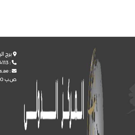
برج ال
4113
:
s.ae
:
ص.ب
4510