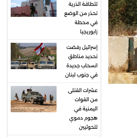
للطاقة الذرية
تحذر من الوضع
في محطة
زابوريجيا
إسرائيل رفضت
تحديد مناطق
انسحاب جديدة
في جنوب لبنان
عشرات القتلى
من القوات
اليمنية في
هجوم دموي
للحوثيين