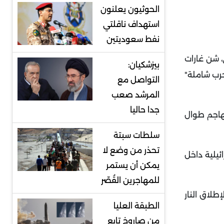
الحوثيون يعلنون
استهداف ناقلتي
نفط سعوديتين
، شن غارات
بيزشكيان:
حرب شاملة"
التواصل مع
المرشد صعب
جدا حاليا
نهاجم طوال
سلطات سبتة
تحذر من وضع لا
ئيلية داخل
يمكن أن يستمر
للمهاجرين القُصّر
لاق النار
الطبقة العليا
من صاروخ تابع