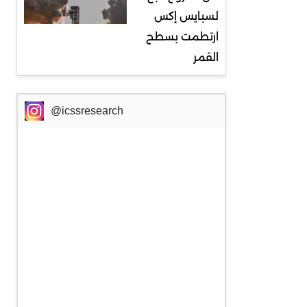
لسبايس إكس
ارتطمت بسطح
القمر
@icssresearch