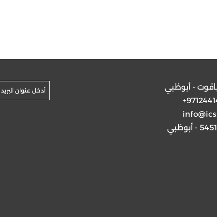
ياقوت - أبوظبي
+9712441
info@ics
5 - أبوظبي