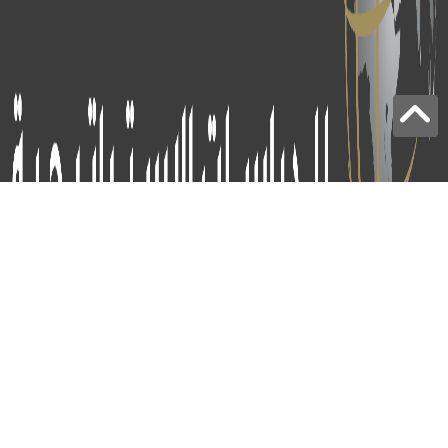
برج الياقوت - أبوظبي
+97124414113
: