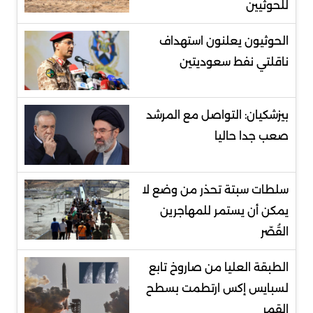
للحوثيين
الحوثيون يعلنون استهداف
ناقلتي نفط سعوديتين
بيزشكيان: التواصل مع المرشد
صعب جدا حاليا
سلطات سبتة تحذر من وضع لا
يمكن أن يستمر للمهاجرين
القُصّر
الطبقة العليا من صاروخ تابع
لسبايس إكس ارتطمت بسطح
القمر