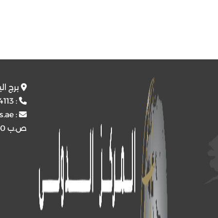
برج ال
4113
:
s.ae
:
ص.ب
4510