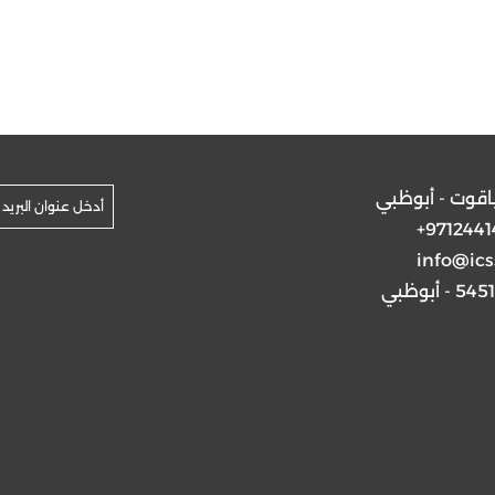
ياقوت - أبوظبي
+9712441
info@ics
5 - أبوظبي