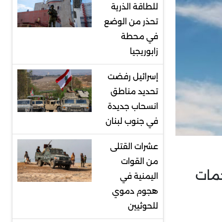
للطاقة الذرية
تحذر من الوضع
في محطة
زابوريجيا
إسرائيل رفضت
تحديد مناطق
انسحاب جديدة
في جنوب لبنان
عشرات القتلى
من القوات
جمات
اليمنية في
هجوم دموي
للحوثيين