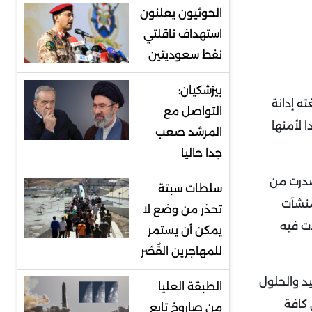
الحوثيون يعلنون
استهداف ناقلتي
نفط سعوديتين
بيزشكيان:
ته إدانة
التواصل مع
ا لأمنها
المرشد صعب
جدا حاليا
 صدرت من
سلطات سبتة
منشآت
تحذر من وضع لا
ت فيه
يمكن أن يستمر
للمهاجرين القُصّر
د والحلول
الطبقة العليا
 كافة
من صاروخ تابع