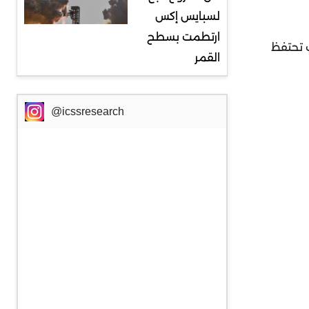
لسبايس إكس
ارتطمت بسطح
ت تحتفظ
القمر
@icssresearch