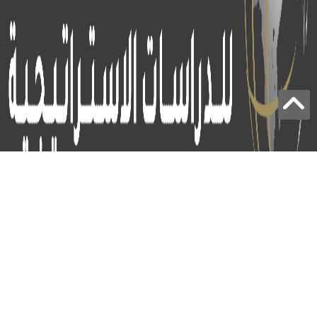
برج الياقوت - أبوظبي
+97124414113
:
info@icss.ae
:
ص.ب
54510 - أبوظبي