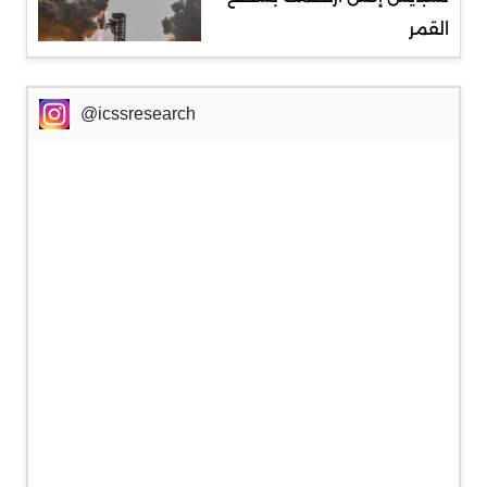
القمر
@icssresearch