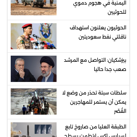
اليمنية في هجوم دموي
للحوثيين
الحوثيون يعلنون استهداف
ناقلتي نفط سعوديتين
بيزشكيان: التواصل مع المرشد
صعب جدا حاليا
سلطات سبتة تحذر من وضع لا
يمكن أن يستمر للمهاجرين
القُصّر
الطبقة العليا من صاروخ تابع
لسبايس إكس ارتطمت بسطح