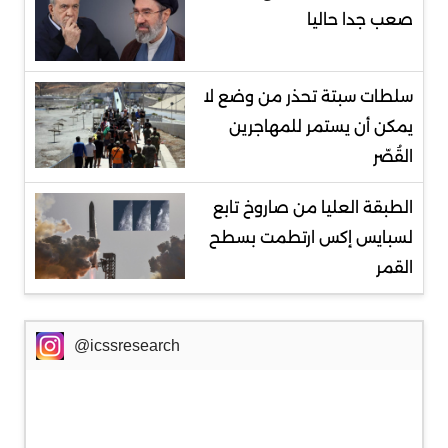
صعب جدا حاليا
سلطات سبتة تحذر من وضع لا
يمكن أن يستمر للمهاجرين
القُصّر
الطبقة العليا من صاروخ تابع
لسبايس إكس ارتطمت بسطح
القمر
@icssresearch