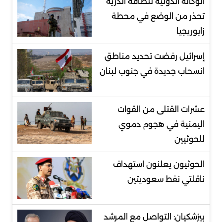
الوكالة الدولية للطاقة الذرية
تحذر من الوضع في محطة
زابوريجيا
إسرائيل رفضت تحديد مناطق
انسحاب جديدة في جنوب لبنان
عشرات القتلى من القوات
اليمنية في هجوم دموي
للحوثيين
الحوثيون يعلنون استهداف
ناقلتي نفط سعوديتين
بيزشكيان: التواصل مع المرشد