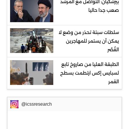
بيزشكيان: التواصل مع المرشد
صعب جدا حاليا
سلطات سبتة تحذر من وضع لا
يمكن أن يستمر للمهاجرين
القُصّر
الطبقة العليا من صاروخ تابع
لسبايس إكس ارتطمت بسطح
القمر
@icssresearch