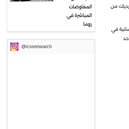
رديات من
المفاوضات
المباشرة في
روما
سانية في
حد
@icssresearch