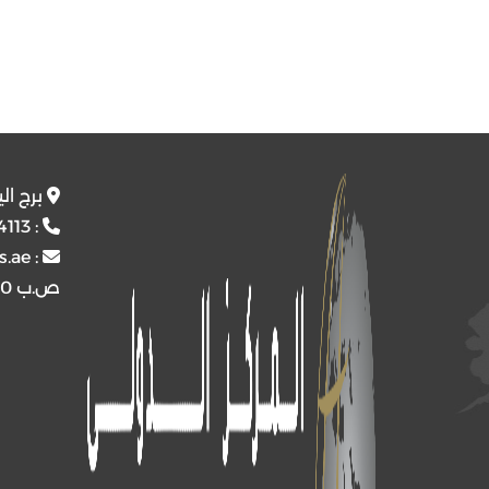
برج ال
4113
:
s.ae
:
ص.ب
4510