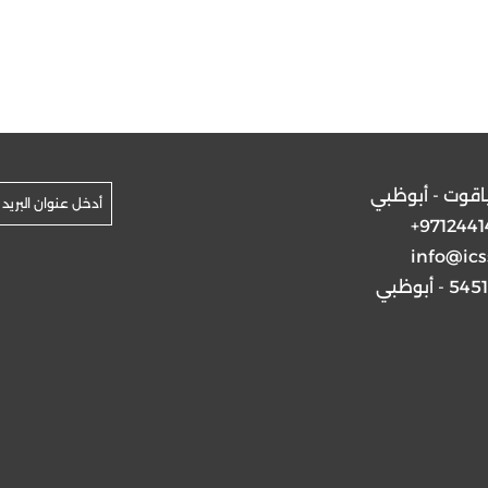
ياقوت - أبوظبي
+9712441
info@ics
5 - أبوظبي