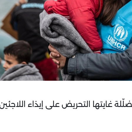
ّلة غايتها التحريض على إيذاء اللاجئين