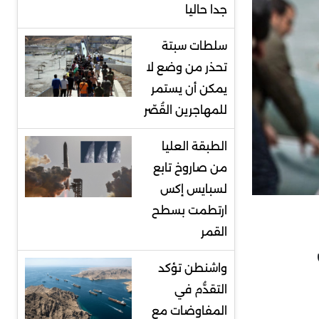
جدا حاليا
سلطات سبتة
تحذر من وضع لا
يمكن أن يستمر
للمهاجرين القُصّر
الطبقة العليا
من صاروخ تابع
لسبايس إكس
ارتطمت بسطح
القمر
واشنطن تؤكد
التقدُّم في
المفاوضات مع