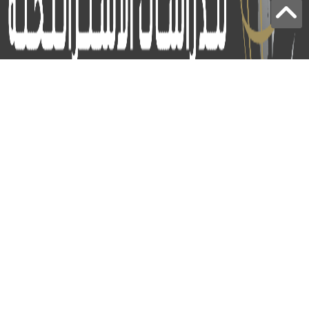
برج الياقوت - أبوظبي
+97124414113
:
info@icss.ae
:
ص.ب
54510 - أبوظبي
اشتراك