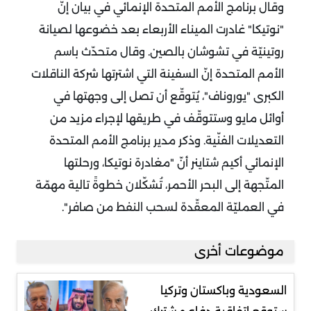
وقال برنامج الأمم المتحدة الإنمائي في بيان إنّ
"نوتيكا" غادرت الميناء الأربعاء بعد خضوعها لصيانة
روتينيّة في تشوشان بالصين.
وقال متحدّث باسم
الأمم المتحدة إنّ السفينة التي اشترتها شركة الناقلات
الكبرى "يوروناف"، يُتوقّع أن تصل إلى وجهتها في
أوائل مايو وستتوقّف في طريقها لإجراء مزيد من
التعديلات الفنّية.
وذكر مدير برنامج الأمم المتحدة
الإنمائي أكيم شتاينر أنّ "مغادرة نوتيكا، ورحلتها
المتّجهة إلى البحر الأحمر، تُشكّلان خطوةً تالية مهمّة
في العمليّة المعقّدة لسحب النفط من صافر".
موضوعات أخرى
السعودية وباكستان وتركيا