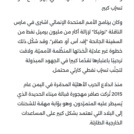
تسرّب كبير.
وكان برنامج الأمم المتحدة الإنمائي اشترى في مارس
الناقلة "نوتيكا" لإزالة أكثر من مليون برميل نفط من
السفينة الجانحة "إف. أس. أو. صافر".
وقد شكّل ذلك
خطوة غير عاديّة اتّخذتها المنظّمة الأمميّة، ولاقت
ترحيبًا باعتبارها تقدّما كبيرا في الجهود المبذولة
لتجنّب تسرّب نفطي كارثي محتمل.
منذ اندلاع الحرب الأهليّة المدمّرة في اليمن عام
2015 تُركت صافر مهجورة قبالة ميناء الحديدة الذي
يُسيطر عليه المتمرّدون، وهو بوّابة مهمّة للشحنات
إلى البلاد التي تعتمد بشكل كبير على المساعدات
الخارجية الطارئة.