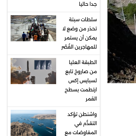
جدا حاليا
سلطات سبتة
تحذر من وضع لا
يمكن أن يستمر
للمهاجرين القُصّر
الطبقة العليا
من صاروخ تابع
لسبايس إكس
ارتطمت بسطح
القمر
واشنطن تؤكد
التقدُّم في
المفاوضات مع