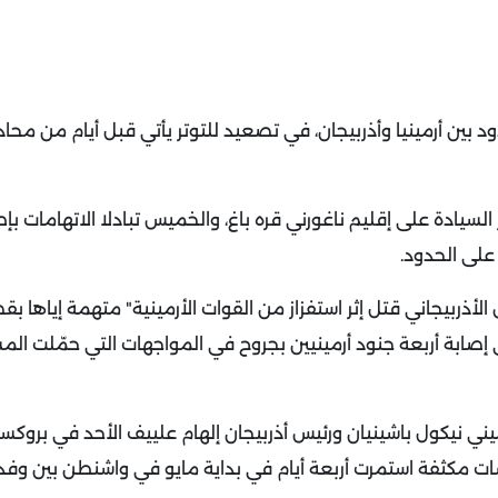
بين أرمينيا وأذربيجان، في تصعيد للتوتر يأتي قبل أيام من محاد
السيادة على إقليم ناغورني قره باغ، والخميس تبادلا الاتهامات بإ
 على الحدود.
 الأذربيجاني قتل إثر استفزاز من القوات الأرمينية" متهمة إياها ب
 إصابة أربعة جنود أرمينيين بجروح في المواجهات التي حمّلت الم
ميني نيكول باشينيان ورئيس أذربيجان إلهام علييف الأحد في بروك
شات مكثفة استمرت أربعة أيام في بداية مايو في واشنطن بين وف