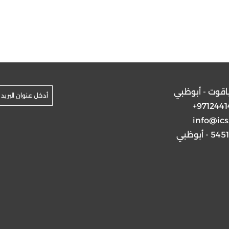
ياقوت - أبوظبي
+9712441
info@ics
5 - أبوظبي