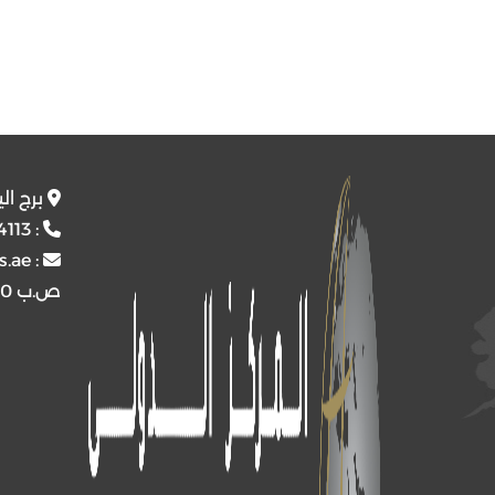
برج ال
4113
:
s.ae
:
ص.ب
4510