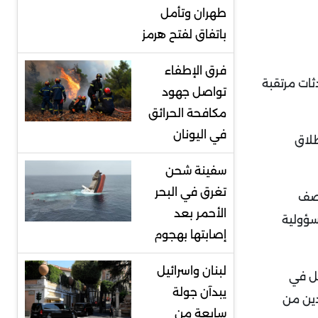
طهران وتأمل
باتفاق لفتح هرمز
فرق الإطفاء
ثات مرتقبة
تواصل جهود
مكافحة الحرائق
في اليونان
طلاق
سفينة شحن
تغرق في البحر
قصف
الأحمر بعد
سؤولية
إصابتها بهجوم
لبنان واسرائيل
سل في
يبدآن جولة
دين من
سابعة من