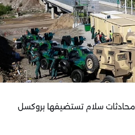
يل محادثات سلام تستضيفها بروكسل