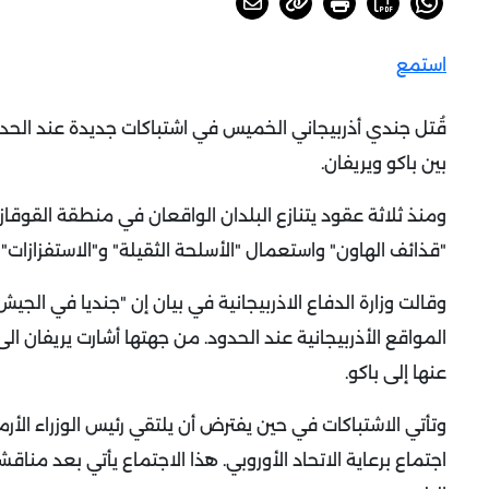
استمع
قُتل جندي أذربيجاني الخميس في اشتباكات جديدة عند الحدود 
بين باكو ويريفان.
ومنذ ثلاثة عقود يتنازع البلدان الواقعان في منطقة القوقاز 
"قذائف الهاون" واستعمال "الأسلحة الثقيلة" و"الاستفزازات"
وقالت وزارة الدفاع الاذربيجانية في بيان إن "جنديا في الجيش
المواقع الأذربيجانية عند الحدود.
من جهتها أشارت يريفان الى
عنها إلى باكو.
وتأتي الاشتباكات في حين يفترض أن يلتقي رئيس الوزراء الأر
اجتماع برعاية الاتحاد الأوروبي.
هذا الاجتماع يأتي بعد مناق