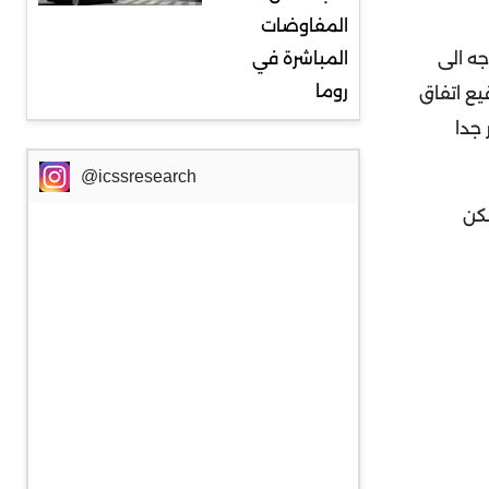
المفاوضات
جه الى
المباشرة في
روما
يع اتفاق
 جدا
@icssresearch
كن